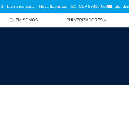
3 - Bairro industrial - Nova Itaberaba - SC, CEP 89818-000
atendi
QUEM SOMOS
PULVERIZADORES